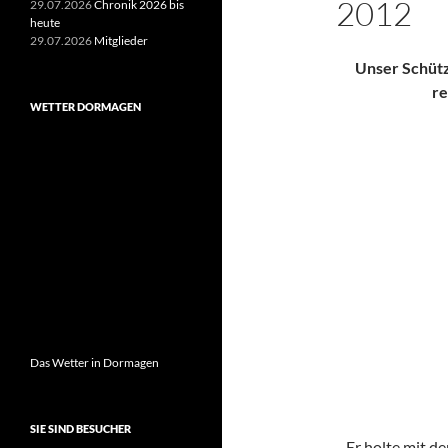
2012
29.07.2026
Chronik 2026 bis
heute
29.07.2026
Mitglieder
Unser Schüt
re
WETTER DORMAGEN
Das Wetter in Dormagen
SIE SIND BESUCHER
Er holte mit d