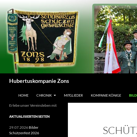
Zum
Inhalt
springen
Suchen
Hubertuskompanie Zons
HOME
CHRONIK
MITGLIEDER
KOMPANIE KÖNIGE
BILD
Erlebe unser Vereinsleben mit
AKTUALISIERTEN SEITEN
SCHÜT
29.07.2026
Bilder
Schützenfest 2026