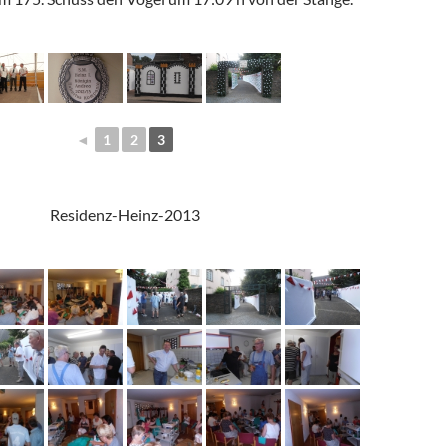
◄
1
2
3
Residenz-Heinz-2013