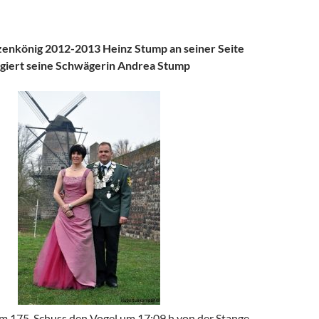
zenkönig 2012-2013 Heinz Stump
an seiner Seite
giert
seine Schwägerin Andrea Stump
em 175. Schuss den Vogel um 17:09 h von der Stange.